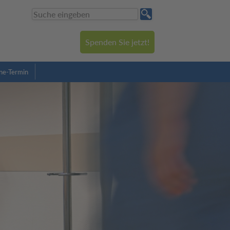
Spenden Sie jetzt!
ne-Termin
 Kreißsaal erblicken jährlich rund 1.700 Babys das Licht der