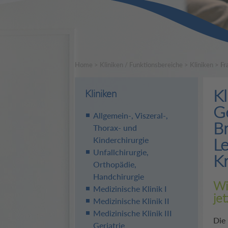
Home
>
Kliniken / Funktionsbereiche
>
Kliniken
>
Fr
Kl
Kliniken
Ge
Allgemein-, Viszeral-,
B
Thorax- und
Le
Kinderchirurgie
Unfallchirurgie,
K
Orthopädie,
Handchirurgie
Wi
Medizinische Klinik I
je
Medizinische Klinik II
Medizinische Klinik III
Die 
Geriatrie