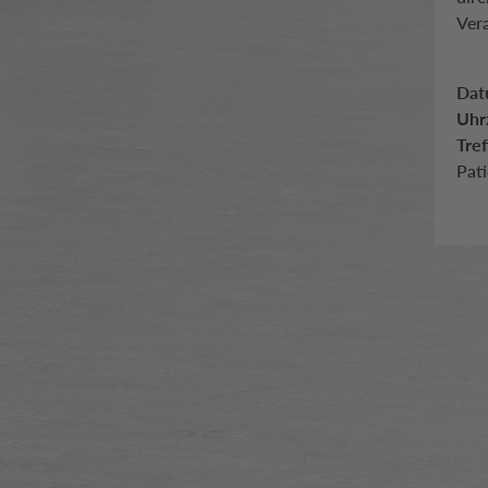
Ver
Dat
Uhrz
Tre
Pat