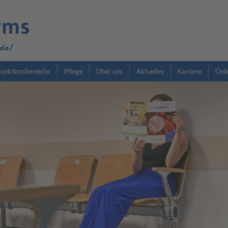
 Funktionsbereiche
Pflege
Über uns
Aktuelles
Karriere
Onli
gischen Krebszentrum...
In unserem
Welt...