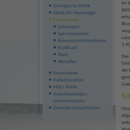
im 
Urologische Klinik
(AO
Klinik für Neurologie
erha
Frauenklinik
Bru
Leistungen
vorg
Sprechstunden
rund
Einweiserinformationen
1.9
Kreißsaal
Team
Der 
Aktuelles
Unt
die
Kinderklinik
gyn
Palliativstation
Geb
HNO-Klinik
Anästhesiologie /
Kr
Intensivmedizin
Zentrale Notaufnahme
Uns
org
unt
dire