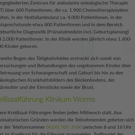
angegliederten Zentrum für ambulante onkologische Therapie
T) über 600 Patientinnen, die ca. 1.900 Chemotherapiezyklen
lten, in der Notfallambulanz ca. 4.000 Patientinnen, in der
stsprechstunde etwa 800 Patientinnen und in dem Bereich
eburtliche Diagnostik (Pränatalmedizin incl. Geburtsplanung)
 2.000 Patientinnen. In der Klinik werden jährlich etwa 1.600-
00 Kinder geboren.
weite Bogen des Tätigkeitsfeldes erstreckt sich somit von
ersuchungen und Behandlungen des ungeborenen Kindes über
 Betreuung von Schwangerschaft und Geburt bis hin zu den
äkologischen Krankheitsbildern des Beckenbodens, der
ärmutter und der Eierstöcke sowie der Brust.
eißsaalführung Klinikum Worms
ere Kreißsaal-Führungen finden jeden Mittwoch statt. Aus
anisatorischen Gründen werden die Teilnehmenden gebeten sich
er der Telefonnummer
06241 501-3560
zwischen 8 und 16 Uhr
kt im Kreißsaal für die Führung anzumelden. Treffpunkt der